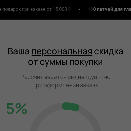
при заказе от 15 000 ₽
+10 патчей для глаз
в подар
Ваша
персональная
скидка
от суммы покупки
Рассчитывается индивидуально
при оформлении заказа
5%