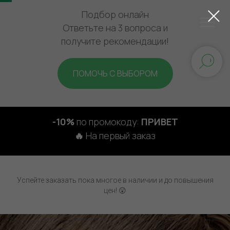
Подбор онлайн
Ответьте на 3 вопроса и
получите рекомендации!
ПОМОЧЬ С ВЫБОРОМ
-10%
по промокоду:
ПРИВЕТ
🔥
На первый заказ
Успейте заказать пока многое в наличии и до повышения
цен! 😲