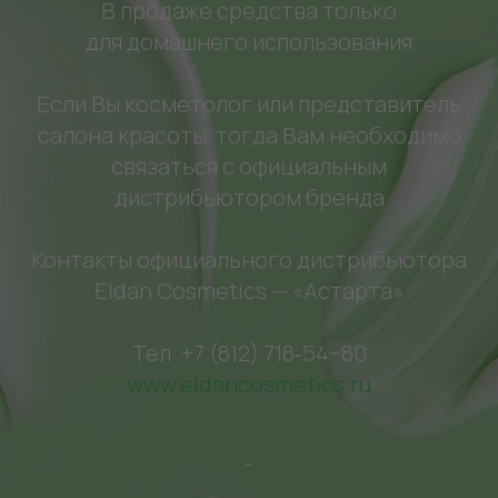
В продаже средства только
для домашнего использования
Если Вы косметолог или представитель
салона красоты, тогда Вам необходимо
связаться с официальным
дистрибьютором бренда
Контакты официального дистрибьютора
Eldan Cosmetics — «Астарта»
Тел: +7 (812) 718‑54−80
www.eldancosmetics.ru
~