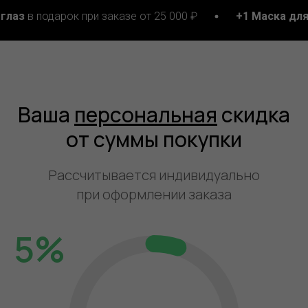
дарок при заказе от 25 000 ₽
+1 Маска для лица
в по
Ваша
персональная
скидка
от суммы покупки
Рассчитывается индивидуально
при оформлении заказа
5%